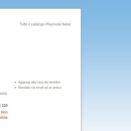
Tutto il catalogo Playmobil Italia!
Aggiungi alla Lista dei desideri
Mandalo via email ad un amico
ssimo
l
110
:
Non
ibile