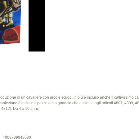
roduzione di un cavaliere con arco e scudo. In più è incluso anche il cattivissimo can
a confezione è incluso il pezzo della guancia che assieme agli articoli 4807, 4809, 4
e 4812). Da 4 a 10 anni.
4008789048080