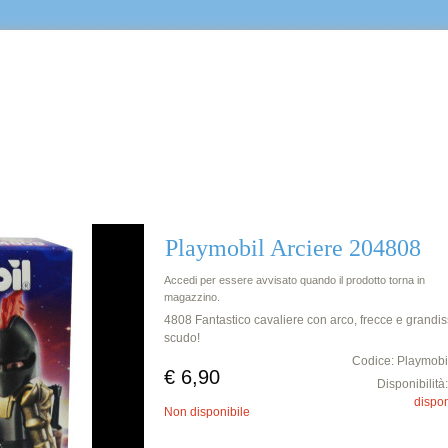
Castello
Playmobil Arciere 204808
Accedi per essere avvisato quando il prodotto torna in
magazzino.
4808 Fantastico cavaliere con arco, frecce e grandi
scudo!
Codice: Playmobi
€ 6,90
Disponibilità
dispon
Non disponibile