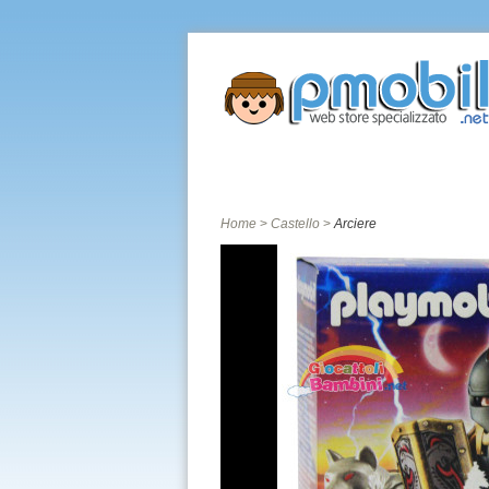
Home
Catalogo giochi
Città
Home
>
Castello
>
Arciere