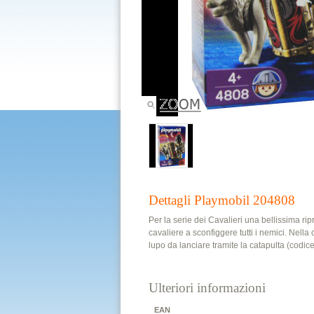
Dettagli Playmobil 204808
Per la serie dei Cavalieri una bellissima rip
cavaliere a sconfiggere tutti i nemici. Nell
lupo da lanciare tramite la catapulta (codic
Ulteriori informazioni
EAN