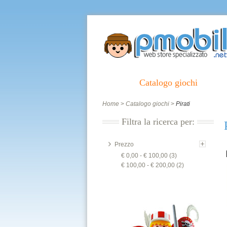
Home
Catalogo giochi
Città
Home
>
Catalogo giochi
>
Pirati
Filtra la ricerca per:
Prezzo
€ 0,00
-
€ 100,00
(3)
€ 100,00
-
€ 200,00
(2)