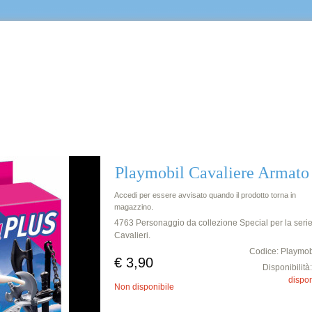
Castello
Playmobil Cavaliere Armato
Accedi per essere avvisato quando il prodotto torna in
magazzino.
4763 Personaggio da collezione Special per la serie
Cavalieri.
Codice: Playmob
€ 3,90
Disponibilità
dispon
Non disponibile