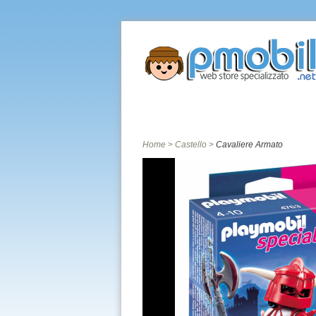
Home
Catalogo giochi
Città
Home
>
Castello
>
Cavaliere Armato