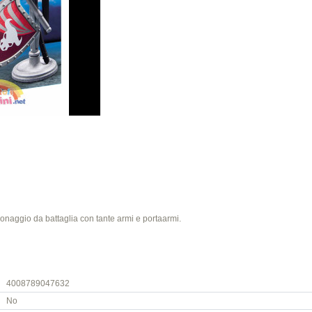
sonaggio da battaglia con tante armi e portaarmi.
4008789047632
No