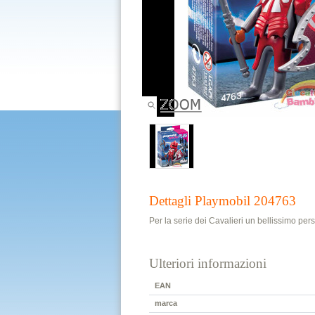
Dettagli Playmobil 204763
Per la serie dei Cavalieri un bellissimo per
Ulteriori informazioni
EAN
marca