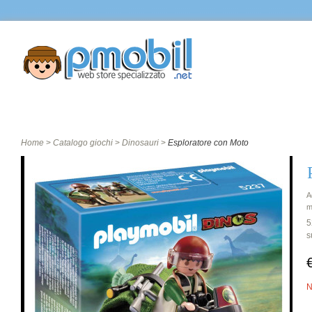
Home
Catalogo giochi
Città
Castello
Home
>
Catalogo giochi
>
Dinosauri
>
Esploratore con Moto
A
m
5
s
N