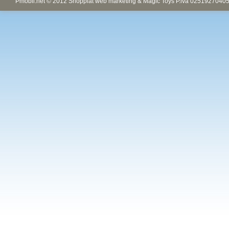
Pmobil.net © 2012 Shopplat web marketing & Magic Toys P.iva 02519270405.