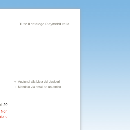
Tutto il catalogo Playmobil Italia!
Aggiungi alla Lista dei desideri
Mandalo via email ad un amico
il
20
:
Non
ibile