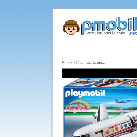
Home
Catalogo giochi
Città
Home
>
Città
>
Jet di linea